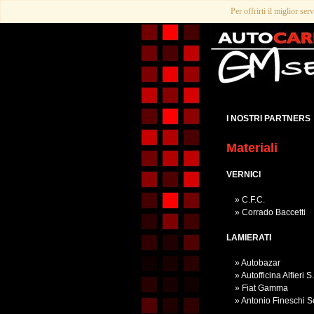
Per offrirti il miglior ser
I NOSTRI PARTNERS
Materiali
VERNICI
» C.F.C.
» Corrado Baccetti
LAMIERATI
» Autobazar
» Autofficina Alfieri S.r
» Fiat Gamma
» Antonio Fineschi Ser