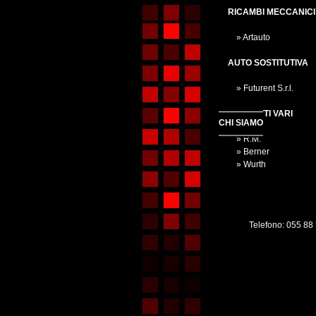
RICAMBI MECCANICI
» Artauto
AUTO SOSTITUTIVA
» Futurent S.r.l.
PRODOTTI VARI
CHI SIAMO
» R.M.
» Berner
» Wurth
Telefono: 055 88 