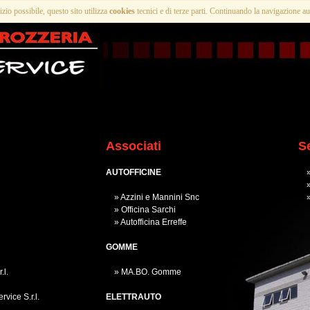
vizio possibile, questo sito utilizza
cookies
tecnici e di terze parti. Continuando la navigazione au
Associati
Se
AUTOFFICINE
» 
» 
» Azzini e Mannini Snc
» 
» Officina Sarchi
» Autofficina Erreffe
GOMME
.l.
» MA.BO. Gomme
vice S.r.l.
ELETTRAUTO