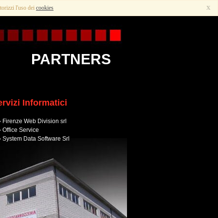
x
torizzi l'uso dei
cookies
PARTNERS
rvizi Informatici
Firenze Web Division srl
Office Service
System Data Software Srl