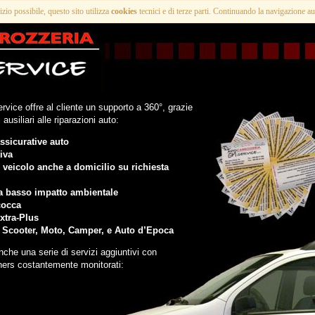
vizio possibile, questo sito utilizza
cookies
tecnici e di terze parti. Continuando la navigazione au
vice offre al cliente un supporto a 360°, grazie
usiliari alle riparazioni auto:
ssicurative auto
iva
 veicolo anche a domicilio su richiesta
a a basso impatto ambientale
cocca
xtra-Plus
i Scooter, Moto, Camper, e Auto d’Epoca
nche una serie di servizi aggiuntivi con
tners costantemente monitorati: