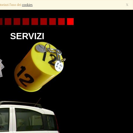
x
torizzi l'uso dei
cookies
SERVIZI