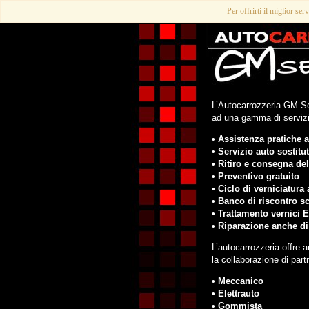
Per offrirti il miglior ser
L’Autocarrozzeria GM Ser
ad una gamma di servizi a
• Assistenza pratiche a
• Servizio auto sostitut
• Ritiro e consegna del
• Preventivo gratuito
• Ciclo di verniciatur
• Banco di riscontro s
• Trattamento vernici E
• Riparazione anche d
L’autocarrozzeria offre a
la collaborazione di par
• Meccanico
• Elettrauto
• Gommista