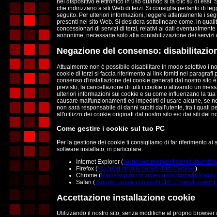
nel dispositivo elettronico in uso quando si fa clic su di essi.
che indirizzano a siti Web di terzi. Si consiglia pertanto di legge
seguito. Per ulteriori informazioni, leggere attentamente i segu
presenti nel sito Web. Si desidera sottolineare come, in qualit
concessionari di servizi di terzi, relativi ai dati eventualment
annonime, necessarie solo alla contabilizzazione dei servizi di
Negazione del consenso: disabilitazio
Attualmente non è possibile disabilitare in modo selettivo i n
cookie di terzi si faccia riferimento ai link forniti nei paragra
consenso d'installazione dei cookie generati dal nostro sito
previsto, la cancellazione di tutti i cookie o attivando un me
ulteriori informazioni sui cookie e su come influenzano la tua
causare malfunzionamenti ed impedirti di usare alcune, se non 
non sarà responsabile di danni subiti dall'utente, tra i quali
all'utilizzo dei cookie originati dal nostro sito e/o dai siti dei no
Come gestire i cookie sul tuo PC
Per la gestione dei cookie ti consigliamo di far riferimento ai
software installato, in particolare:
Internet Explorer (
//windows.microsoft.com/it-it/windo
Firefox (
//support.mozilla.com/it-IT/kb/Cookies
)
Chrome (
https://support.google.com/chrome/bin/an
Safari (
//support.apple.com/kb/HT1677?viewlocale=it
Accettazione installazione cookie
Utilizzando il nostro sito, senza modifiche al proprio browser al